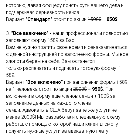
историю, давая офицеру понять суть вашего дела и
подчеркивая серьезность кейса.
Вариант
"Стандарт"
стоит по акции
1500$
=
850$
.
3.
"Все включено" -
наши профессионалы полностью
заполняют форму i-589 за Вас
Вам не нужно тратить свое время и ознакамливаться
с длинной инструкцией по заполнению формы. Мы все
хлопоты берем на себя. Вам останется
только распечатать и подписать готовую форму i-
589.
Вариант
"Все включено"
при заполнении формы i-589
на 1 человека стоит по акции
2000$
=
950$
. При
включении в форму еще членов семьи + 100$ за
заполнение данных на каждого члена
семьи. Адвокаты в США берут за те же услуги не
менее 2000$! Мы разработали специальную схему
работы, с помощью которой наши клиенты смогут
получить нужные услуги за адекватную плату.