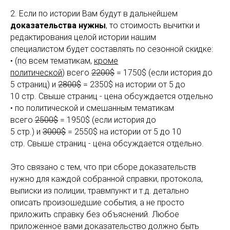
2. Если по истории Вам будут в дальнейшем
доказательства нужны
, то стоимость вы­читки и
редактирования целой истории нашим
специалистом б­удет составлять по сезонной скидке:
• (по всем тематикам,
кроме
политической
) всего
2200$
= 1750$ (если история до
5 страниц) и
2800$
= 2350$ на истории от 5 до
10 стр. Свыше страниц - цена обсуждается отдельно
• по политической и смешанным тематикам
всего
2500$
= 1950$ (если история до
5 стр.) и
3000$
= 2550$ на истории от 5 до 10
стр. Свыше страниц - цена обсуждается отдельно.
Это связано с тем, что при сборе доказательств
нужно для каждой собранной справки, протокола,
выписки из полиции, травмпункт и т.д. детально
описать произошедшие события, а не просто
приложить справку без объяснений. Любое
приложенное вами доказательство должно быть