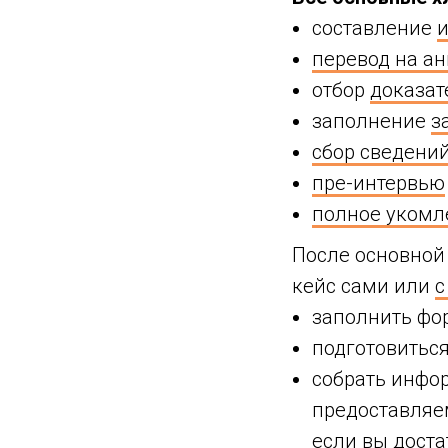
составление
и
перевод на а
отбор
доказат
заполнение
з
сбор сведений
пре-интервью
полное укомле
После основной 
кейс сами или
с
заполнить фор
подготовиться
собрать инфор
предоставляем
если вы доста