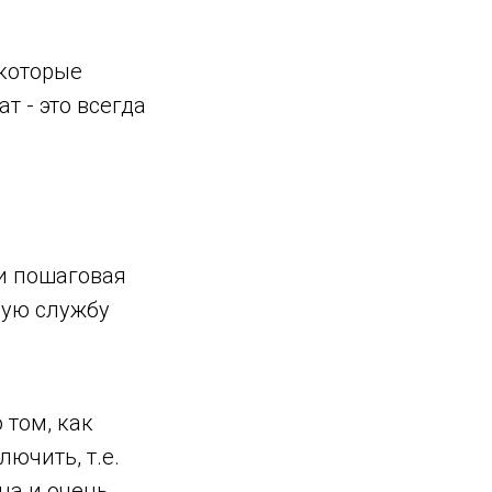
 которые
т - это всегда
и пошаговая
ную службу
том, как
ючить, т.е.
на и очень