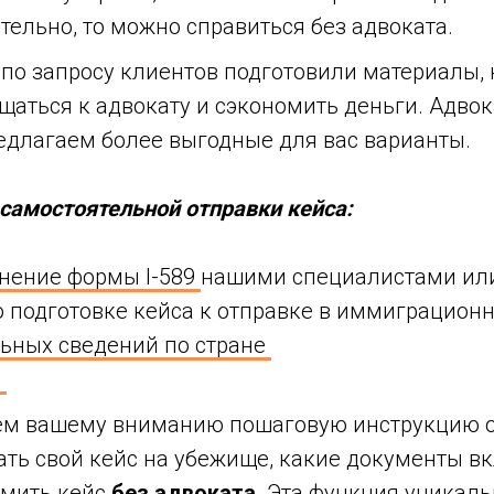
тельно, то можно справиться без адвоката.
по запросу клиентов подготовили материалы,
щаться к адвокату и сэкономить деньги. Адвока
редлагаем более выгодные для вас варианты.
самостоятельной отправки кейса:
нение формы I-589
нашими специалистами ил
о подготовке кейса к отправке в иммиграцион
ьных сведений по стране
ю
ем вашему вниманию пошаговую инструкцию о 
ть свой кейс на убежище, какие документы вкл
рмить кейс
без адвоката
. Эта функция уникаль