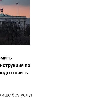
рмить
нструкция по
 подготовить
жище без услуг