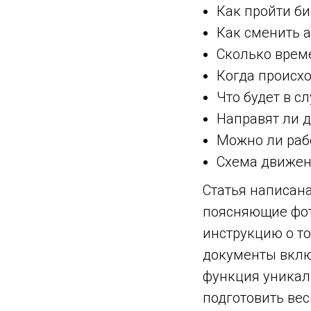
Как пройти б
Как сменить 
Сколько врем
Когда происх
Что будет в с
Направят ли 
Можно ли раб
Схема движен
Статья написана
поясняющие фо
инструкцию о то
документы вклю
функция уникаль
подготовить ве