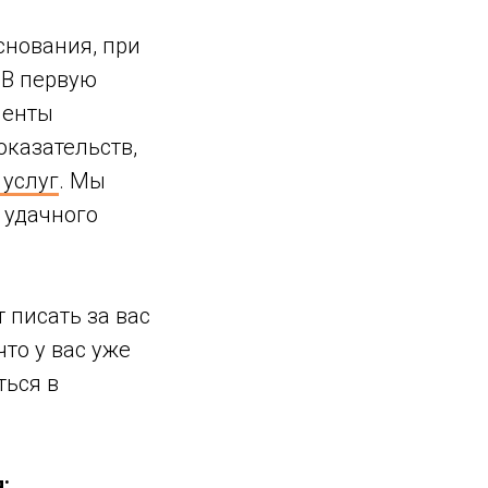
снования, при
 В первую
иенты
оказательств,
 услуг
. Мы
 удачного
 писать за вас
то у вас уже
ться в
я: