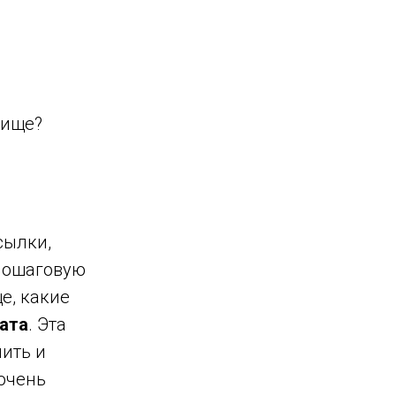
ежище?
сылки,
пошаговую
е, какие
ата
. Эта
мить и
очень