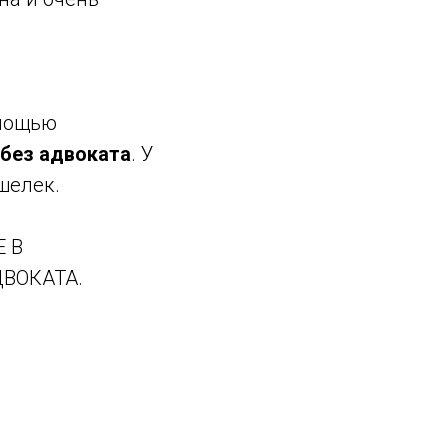
омощью
без адвоката
. У
ошелек.
 В
ВОКАТА.
?