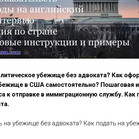
олитическое убежище без адвоката? Как офо
бежище в США самостоятельно? Пошаговая и
са к отправке в иммиграционную службу. Как
та.
ь на убежище без адвоката? Как подать на убе