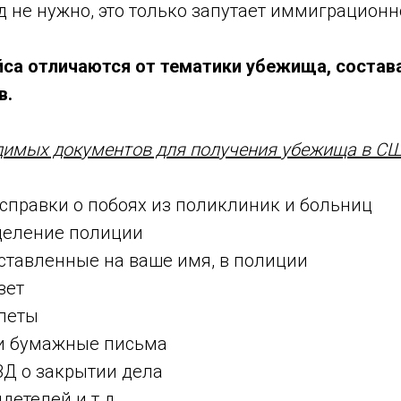
д не нужно, это только запутает иммиграционн
йса отличаются от тематики убежища, состава
в.
одимых документов для получения убежища в С
справки о побоях из поликлиник и больниц
тделение полиции
ставленные на ваше имя, в полиции
зет
леты
и бумажные письма
ВД о закрытии дела
детелей и т.д.