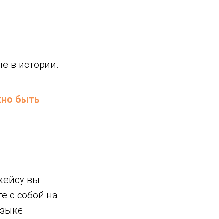
е в истории.
жно быть
кейсу вы
е с собой на
языке