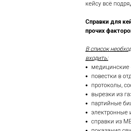
кейсу всё подря
Справки для ке
прочих факторо
В список необх
входить:
медицинские 
повестки в о
протоколы, со
вырезки из га
партийные би
электронные 
справки из М
показания сви