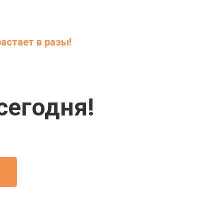
астает в разы!
сегодня!