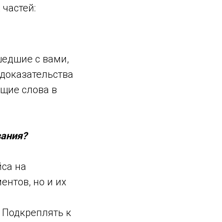
 частей:
шедшие с вами,
 доказательства
ющие слова в
вания?
йса на
нтов, но и их
 Подкреплять к